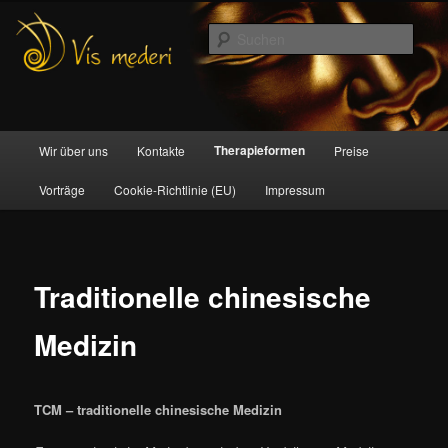
Zum
Naturheilpraxis. Therapien, Seminare und Konzepte in der Naturheilkunde
Inhalt
Such
wechseln
Vis mederi
Hauptmenü
Therapieformen
Wir über uns
Kontakte
Preise
Vorträge
Cookie-Richtlinie (EU)
Impressum
Traditionelle chinesische
Medizin
TCM – traditionelle chinesische Medizin