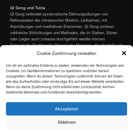
Qi Gong und Tuina
Qi Gong verbindet systematische Dehnungsübungen von
Reflexarealen der chinesischen Medizin,
Leitbahnen
, mit
Atemübungen und meditativen Elementen. Qi Gong umfasst
zahlreiche Stilrichtungen und Methoden, die im Stehen, Sitzen
oder Liegen auch zuhause durchgeführt werden können.
Tuina ist die Traditionelle Chinesische Massage, die ebenfalls auf
dem System der Leitbahnen und der Akupunkturpunkte beruht.
Cookie-Zustimmung verwalten
Die Tuina umfasst verschiedene Techniken wie Pression,
Rudikulation oder Mulsion, bei denen mit Fingern, Hand oder
Um dir ein optimales Erlebnis zu bieten, verwenden wir Technologien wie
Ellenbogen einzelne Akupunkturpunkte und Leitbahnen behandelt
Cookies, um Geräteinformationen zu speichern und/oder darauf
werden. Muskeln, Haut, Sehnen, Bindegewebe und ganze
zuzugreifen. Wenn du diesen Technologien zustimmst, können wir Daten
wie das Surfverhalten oder eindeutige IDs auf dieser Website verarbeiten.
Körperteile werden massiert, gelockert und gedehnt. Schon
Wenn du deine Zustimmung nicht erteilst oder zurückziehst, können
während der Behandlung ist zu spüren, wie sich
bestimmte Merkmale und Funktionen beeinträchtigt werden.
Verspannungszustände lösen, anfänglich schmerzende Bereiche
wohltuend entspannen und Blockaden gelöst werden.
Akzeptieren
Ablehnen
Datenschutzerklärung
Stolz präsentiert von WordPress