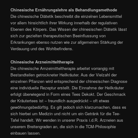
Chinesische Ernährungslehre als Behandlungsmethode
Die chinesische Diätetik beschreibt die einzelnen Lebensmittel
vor allem hinsichtlich ihrer Wirkung innerhalb der regulativen
Ebenen des Körpers. Das Wissen der chinesischen Diätetik lässt
sich zur gezielten therapeutischen Beeinflussung von
Erkrankungen ebenso nutzen wie zur allgemeinen Stärkung der
Verdauung und des Wohlbefindens.
Chinesische Arzneimitteltherapie
Die chinesische Arnzeimitteltherapie arbeitet vorrangig mit
Bestandteilen getrockneter Heilkräuter. Aus der Vielzahl der
einzelnen Pflanzen wird entsprechend der chinesischen Diagnose
eine individuelle Rezeptur erstellt. Die Einnahme der Heilkräuter
erfolgt überwiegend in Form eines Tees Dekokt. Der Geschmack
der Kräutertees ist – freundlich ausgedrückt – oft etwas
gewöhnungsbedürftig. Es gilt jedoch sich klarzumachen, dass es
sich hierbei um Medizin und nicht um ein Getränk für die Tee-
Tafel handelt. Wir wenden in unserer Praxis i.d.R. Arzneien aus
unserem Breitengraden an, die sich in die TCM-Philosophie
einbauen lassen.