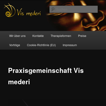
Zum
Naturheilpraxis. Therapien, Seminare und Konzepte in der Naturheilkunde
Inhalt
Such
wechseln
Vis mederi
Hauptmenü
Wir über uns
Kontakte
Therapieformen
Preise
Vorträge
Cookie-Richtlinie (EU)
Impressum
Praxisgemeinschaft Vis
mederi