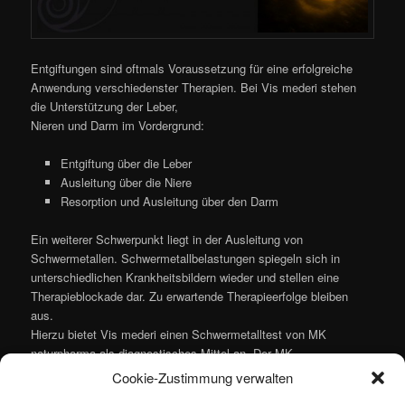
Entgiftungen sind oftmals Voraussetzung für eine erfolgreiche
Anwendung verschiedenster Therapien. Bei Vis mederi stehen
die Unterstützung der Leber,
Nieren und Darm im Vordergrund:
Entgiftung über die Leber
Ausleitung über die Niere
Resorption und Ausleitung über den Darm
Ein weiterer Schwerpunkt liegt in der Ausleitung von
Schwermetallen. Schwermetallbelastungen spiegeln sich in
unterschiedlichen Krankheitsbildern wieder und stellen eine
Therapieblockade dar. Zu erwartende Therapieerfolge bleiben
aus.
Hierzu bietet Vis mederi einen Schwermetalltest von MK
naturpharma als diagnostisches Mittel an. Der MK
Schwermetalltest ermöglicht eine Bestimmung der
Cookie-Zustimmung verwalten
Schwermetallbelastung aus Urin- und / oder Speichelproben.